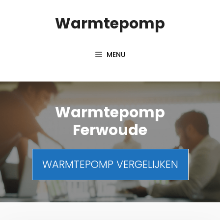
Spring
Warmtepomp
naar
inhoud
MENU
Warmtepomp
Ferwoude
WARMTEPOMP VERGELIJKEN