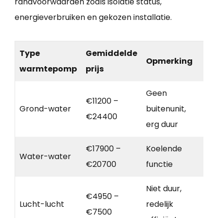
randvoorwaarden zoals isolatie status,
energieverbruiken en gekozen installatie.
Type
Gemiddelde
Opmerking
warmtepomp
prijs
Geen
€11200 –
Grond-water
buitenunit,
€24400
erg duur
€17900 –
Koelende
Water-water
€20700
functie
Niet duur,
€4950 –
Lucht-lucht
redelijk
€7500