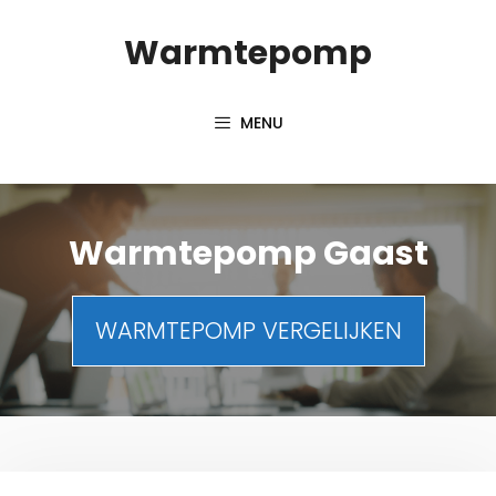
Spring
Warmtepomp
naar
inhoud
MENU
Warmtepomp Gaast
WARMTEPOMP VERGELIJKEN