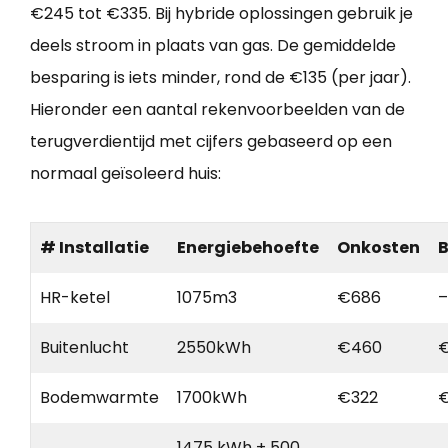
€245 tot €335. Bij hybride oplossingen gebruik je
deels stroom in plaats van gas. De gemiddelde
besparing is iets minder, rond de €135 (per jaar).
Hieronder een aantal rekenvoorbeelden van de
terugverdientijd met cijfers gebaseerd op een
normaal geïsoleerd huis:
# Installatie
Energiebehoefte
Onkosten
B
HR-ketel
1075m3
€686
–
Buitenlucht
2550kWh
€460
Bodemwarmte
1700kWh
€322
1475 kWh + 500