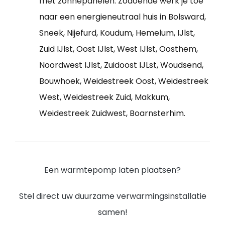
met zonnepanelen. Zodoende werk je toe
naar een energieneutraal huis in Bolsward,
Sneek, Nijefurd, Koudum, Hemelum, IJlst,
Zuid IJlst, Oost IJlst, West IJlst, Oosthem,
Noordwest IJlst, Zuidoost IJLst, Woudsend,
Bouwhoek, Weidestreek Oost, Weidestreek
West, Weidestreek Zuid, Makkum,
Weidestreek Zuidwest, Boarnsterhim.
Een warmtepomp laten plaatsen?
Stel direct uw duurzame verwarmingsinstallatie
samen!