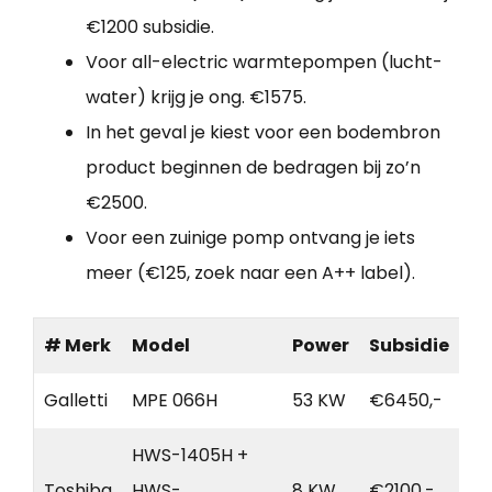
€1200 subsidie.
Voor all-electric warmtepompen (lucht-
water) krijg je ong. €1575.
In het geval je kiest voor een bodembron
product beginnen de bedragen bij zo’n
€2500.
Voor een zuinige pomp ontvang je iets
meer (€125, zoek naar een A++ label).
# Merk
Model
Power
Subsidie
Galletti
MPE 066H
53 KW
€6450,-
HWS-1405H +
Toshiba
HWS-
8 KW
€2100,-