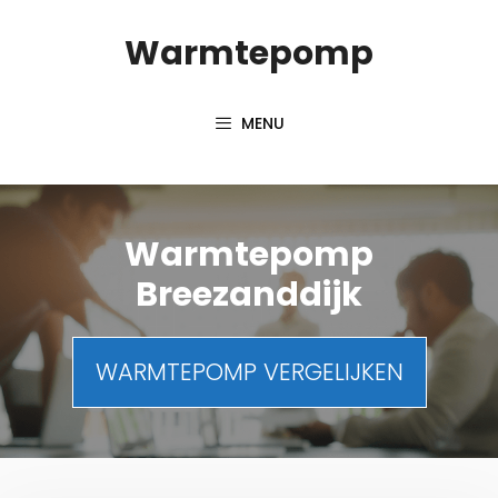
Spring
Warmtepomp
naar
inhoud
MENU
Warmtepomp
Breezanddijk
WARMTEPOMP VERGELIJKEN