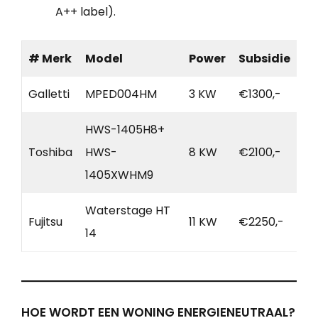
A++ label).
# Merk
Model
Power
Subsidie
Galletti
MPED004HM
3 KW
€1300,-
HWS-1405H8+
Toshiba
HWS-
8 KW
€2100,-
1405XWHM9
Waterstage HT
Fujitsu
11 KW
€2250,-
14
HOE WORDT EEN WONING ENERGIENEUTRAAL?