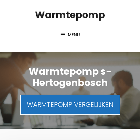
Spring
Warmtepomp
naar
inhoud
MENU
Warmtepomp s-
Hertogenbosch
WARMTEPOMP VERGELIJKEN