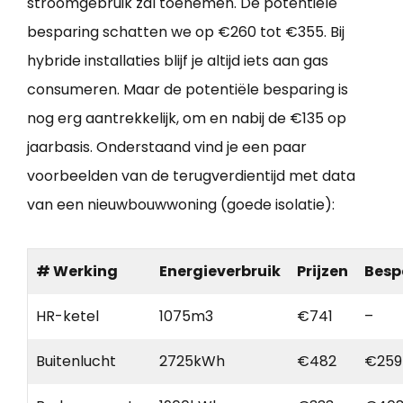
stroomgebruik zal toenemen. De potentiële
besparing schatten we op €260 tot €355. Bij
hybride installaties blijf je altijd iets aan gas
consumeren. Maar de potentiële besparing is
nog erg aantrekkelijk, om en nabij de €135 op
jaarbasis. Onderstaand vind je een paar
voorbeelden van de terugverdientijd met data
van een nieuwbouwwoning (goede isolatie):
# Werking
Energieverbruik
Prijzen
Besp
HR-ketel
1075m3
€741
–
Buitenlucht
2725kWh
€482
€259