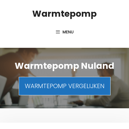
Spring
Warmtepomp
naar
inhoud
MENU
Warmtepomp Nuland
WARMTEPOMP VERGELIJKEN