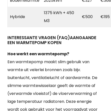
Bodemwarmte
2025kWh
€327
€368
1375 kWh + 450
Hybride
€500
€195
M3
INTERESSANTE VRAGEN (FAQ)AANGAANDE
EEN WARMTEPOMP KOPEN
Hoe werkt een warmtepomp?
Een warmtepomp maakt slim gebruik van
warmte uit velerlei bronnen zoals bijv.
buitenlucht, ventilatielucht of aardwarmte. De
slimme warmtewisselaar geeft de warmte af
(verwarmde vloeistof) de vloerverwarming of
lage temperatuur radiatoren. Deze energie
wordt ook gebruikt voor het voorraadvat voor