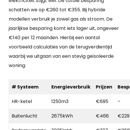
elektriciteit stijgt wel. De totale besparing
schatten we op €260 tot €355. Bij hybride
modellen verbruik je zowel gas als stroom. De
jaarlijkse besparing komt iets lager uit, ongeveer
€140 per 12 maanden. Hierbij een aantal
voorbeeld calculaties van de terugverdientijd
waarbij we uitgaan van een stevig geïsoleerde
woning:
# Systeem
Energieverbruik
Prijzen
Besp
HR-ketel
1250m3
€695
–
Buitenlucht
2675kWh
€466
€229