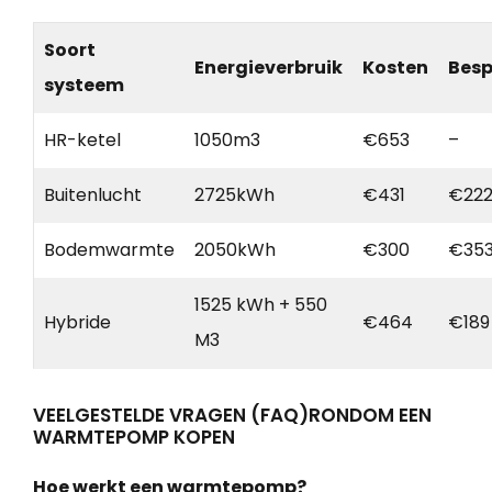
Soort
Energieverbruik
Kosten
Besp
systeem
HR-ketel
1050m3
€653
–
Buitenlucht
2725kWh
€431
€22
Bodemwarmte
2050kWh
€300
€35
1525 kWh + 550
Hybride
€464
€189
M3
VEELGESTELDE VRAGEN (FAQ)RONDOM EEN
WARMTEPOMP KOPEN
Hoe werkt een warmtepomp?