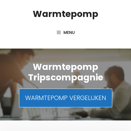
Spring
Warmtepomp
naar
inhoud
MENU
Warmtepomp
Tripscompagnie
WARMTEPOMP VERGELIJKEN