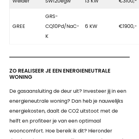
Weider
SW120egw
13 KW
€3100,-
GRS-
GREE
CQ10Pd/NaC-
6 KW
€1900,-
K
ZO REALISEER JE EEN ENERGIENEUTRALE
WONING
De gasaansluiting de deur uit? Investeer jij in een
energieneutrale woning? Dan heb je nauwelijks
energiekosten, daalt de CO2 uitstoot met de
helft en profiteer je van een optimaal
wooncomfort. Hoe bereik ik dit? Hieronder