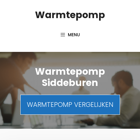
Spring
Warmtepomp
naar
inhoud
MENU
Warmtepomp
Siddeburen
WARMTEPOMP VERGELIJKEN