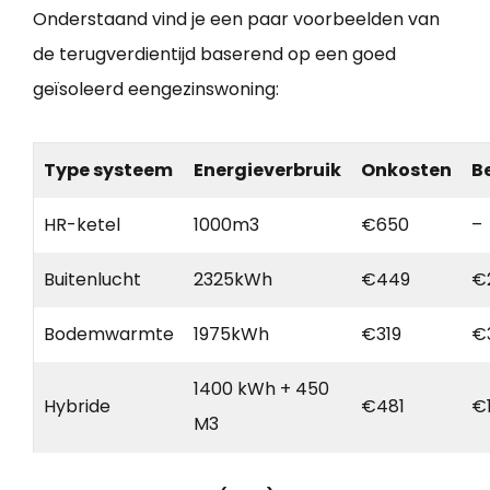
Onderstaand vind je een paar voorbeelden van
de terugverdientijd baserend op een goed
geïsoleerd eengezinswoning:
Type systeem
Energieverbruik
Onkosten
B
HR-ketel
1000m3
€650
–
Buitenlucht
2325kWh
€449
€
Bodemwarmte
1975kWh
€319
€
1400 kWh + 450
Hybride
€481
€
M3