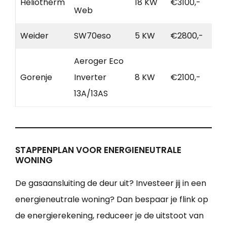
Heliotherm
18 KW
€3100,-
Web
Weider
SW70eso
5 KW
€2800,-
Aeroger Eco
Gorenje
Inverter
8 KW
€2100,-
13A/13AS
STAPPENPLAN VOOR ENERGIENEUTRALE
WONING
De gasaansluiting de deur uit? Investeer jij in een
energieneutrale woning? Dan bespaar je flink op
de energierekening, reduceer je de uitstoot van