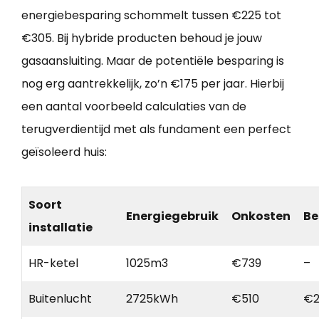
energiebesparing schommelt tussen €225 tot
€305. Bij hybride producten behoud je jouw
gasaansluiting. Maar de potentiële besparing is
nog erg aantrekkelijk, zo’n €175 per jaar. Hierbij
een aantal voorbeeld calculaties van de
terugverdientijd met als fundament een perfect
geïsoleerd huis:
Soort
Energiegebruik
Onkosten
Be
installatie
HR-ketel
1025m3
€739
–
Buitenlucht
2725kWh
€510
€2