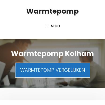
Spring
Warmtepomp
naar
inhoud
MENU
Warmtepomp Kolham
WARMTEPOMP VERGELIJKEN