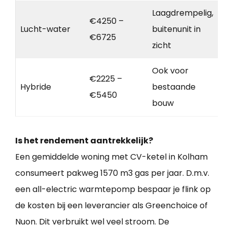
Laagdrempelig,
€4250 –
Lucht-water
buitenunit in
€6725
zicht
Ook voor
€2225 –
Hybride
bestaande
€5450
bouw
Is het rendement aantrekkelijk?
Een gemiddelde woning met CV-ketel in Kolham
consumeert pakweg 1570 m3 gas per jaar. D.m.v.
een all-electric warmtepomp bespaar je flink op
de kosten bij een leverancier als Greenchoice of
Nuon. Dit verbruikt wel veel stroom. De