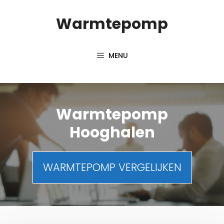
Spring
Warmtepomp
naar
inhoud
MENU
Warmtepomp
Hooghalen
WARMTEPOMP VERGELIJKEN