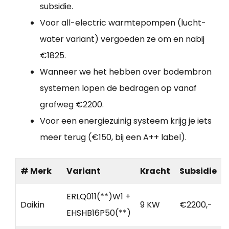
subsidie.
Voor all-electric warmtepompen (lucht-
water variant) vergoeden ze om en nabij
€1825.
Wanneer we het hebben over bodembron
systemen lopen de bedragen op vanaf
grofweg €2200.
Voor een energiezuinig systeem krijg je iets
meer terug (€150, bij een A++ label).
# Merk
Variant
Kracht
Subsidie
ERLQ011(**)W1 +
Daikin
9 KW
€2200,-
EHSHB16P50(**)