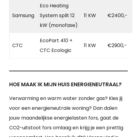
Eco Heating
Samsung
System split 12
11 KW
€2400,-
kW (monofase)
EcoPart 410 +
CTC
11 KW
€2900,-
CTC Ecologic
HOE MAAK IK MIJN HUIS ENERGIENEUTRAAL?
Verwarming en warm water zonder gas? Kies jij
voor een energieneutrale woning? Dan dalen
jouw maandelijkse energielasten fors, gaat de
CO2-uitstoot fors omlaag en krijg je een prettig