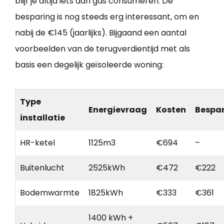
blijf je altijd iets aan gas consumeren. De
besparing is nog steeds erg interessant, om en
nabij de €145 (jaarlijks). Bijgaand een aantal
voorbeelden van de terugverdientijd met als
basis een degelijk geïsoleerde woning:
Type
Energievraag
Kosten
Bespa
installatie
HR-ketel
1125m3
€694
–
Buitenlucht
2525kWh
€472
€222
Bodemwarmte
1825kWh
€333
€361
1400 kWh +