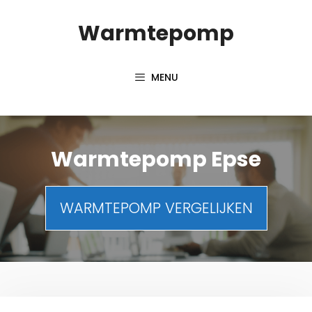
Spring
Warmtepomp
naar
inhoud
MENU
Warmtepomp Epse
WARMTEPOMP VERGELIJKEN