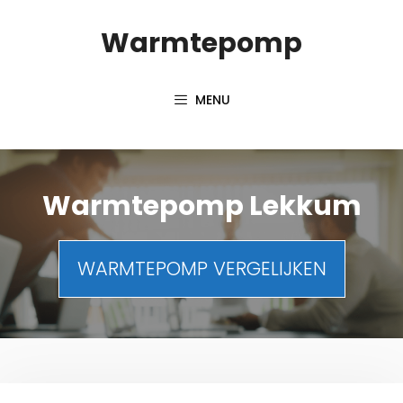
Spring
Warmtepomp
naar
inhoud
MENU
Warmtepomp Lekkum
WARMTEPOMP VERGELIJKEN