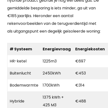
hybride product gebruik je nog wel deels gas. De
gemiddelde besparing is iets minder, ga uit van
€185 jaarlijks. Hieronder een aantal
rekenvoorbeelden van de terugverdientijd met
als uitgangspunt een degelijk geïsoleerde woning:
# Systeem
Energievraag
Energiekosten
HR-ketel
1225m3
€697
Buitenlucht
2450kWh
€453
Bodemwarmte
1700kWh
€314
1375 kWh +
Hybride
€488
425 M3