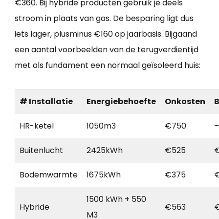
€360. Bij hybride producten gebruik je deels
stroom in plaats van gas. De besparing ligt dus
iets lager, plusminus €160 op jaarbasis. Bijgaand
een aantal voorbeelden van de terugverdientijd
met als fundament een normaal geïsoleerd huis:
# Installatie
Energiebehoefte
Onkosten
B
HR-ketel
1050m3
€750
–
Buitenlucht
2425kWh
€525
Bodemwarmte
1675kWh
€375
1500 kWh + 550
Hybride
€563
€
M3