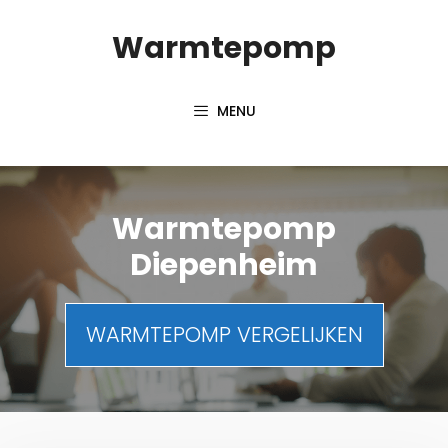
Spring
Warmtepomp
naar
inhoud
MENU
Warmtepomp
Diepenheim
WARMTEPOMP VERGELIJKEN