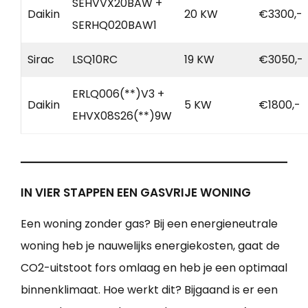
SEHVVX20BAW +
Daikin
20 KW
€3300,-
SERHQ020BAW1
Sirac
LSQ10RC
19 KW
€3050,-
ERLQ006(**)V3 +
Daikin
5 KW
€1800,-
EHVX08S26(**)9W
IN VIER STAPPEN EEN GASVRIJE WONING
Een woning zonder gas? Bij een energieneutrale
woning heb je nauwelijks energiekosten, gaat de
CO2-uitstoot fors omlaag en heb je een optimaal
binnenklimaat. Hoe werkt dit? Bijgaand is er een