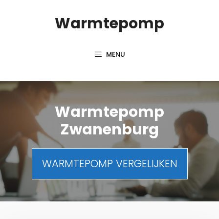
Spring
Warmtepomp
naar
inhoud
MENU
Warmtepomp
Zwanenburg
WARMTEPOMP VERGELIJKEN