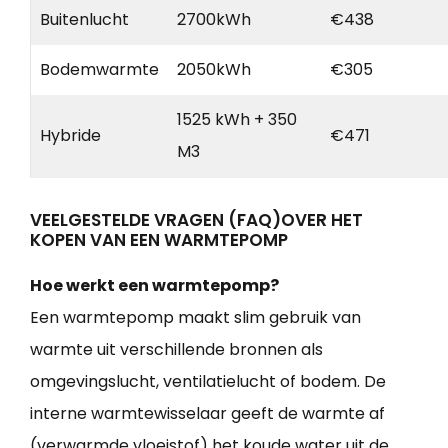
Buitenlucht
2700kWh
€438
Bodemwarmte
2050kWh
€305
1525 kWh + 350
Hybride
€471
M3
VEELGESTELDE VRAGEN (FAQ)OVER HET
KOPEN VAN EEN WARMTEPOMP
Hoe werkt een warmtepomp?
Een warmtepomp maakt slim gebruik van
warmte uit verschillende bronnen als
omgevingslucht, ventilatielucht of bodem. De
interne warmtewisselaar geeft de warmte af
(verwarmde vloeistof) het koude water uit de