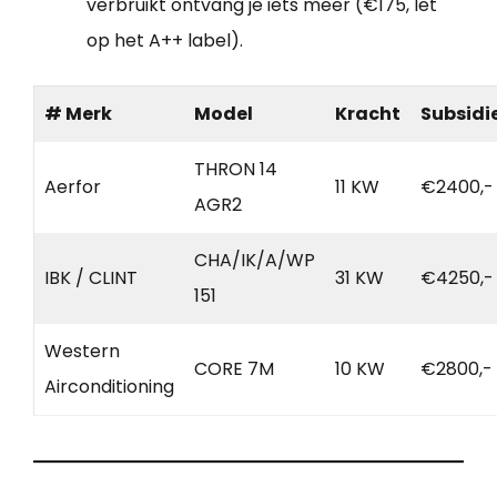
verbruikt ontvang je iets meer (€175, let
op het A++ label).
# Merk
Model
Kracht
Subsidi
THRON 14
Aerfor
11 KW
€2400,-
AGR2
CHA/IK/A/WP
IBK / CLINT
31 KW
€4250,-
151
Western
CORE 7M
10 KW
€2800,-
Airconditioning