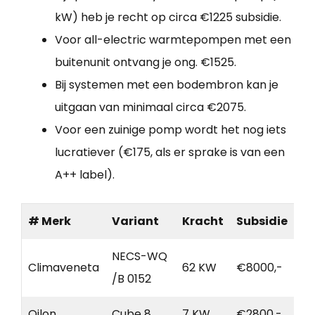
kW) heb je recht op circa €1225 subsidie.
Voor all-electric warmtepompen met een
buitenunit ontvang je ong. €1525.
Bij systemen met een bodembron kan je
uitgaan van minimaal circa €2075.
Voor een zuinige pomp wordt het nog iets
lucratiever (€175, als er sprake is van een
A++ label).
# Merk
Variant
Kracht
Subsidie
NECS-WQ
Climaveneta
62 KW
€8000,-
/B 0152
Oilon
Cube 8
7 KW
€2800,-