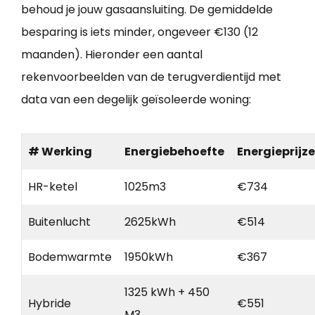
behoud je jouw gasaansluiting. De gemiddelde
besparing is iets minder, ongeveer €130 (12
maanden). Hieronder een aantal
rekenvoorbeelden van de terugverdientijd met
data van een degelijk geïsoleerde woning:
# Werking
Energiebehoefte
Energieprijz
HR-ketel
1025m3
€734
Buitenlucht
2625kWh
€514
Bodemwarmte
1950kWh
€367
1325 kWh + 450
Hybride
€551
M3