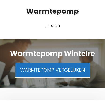
Spring
Warmtepomp
naar
inhoud
MENU
Warmtepomp Wintelre
WARMTEPOMP VERGELIJKEN