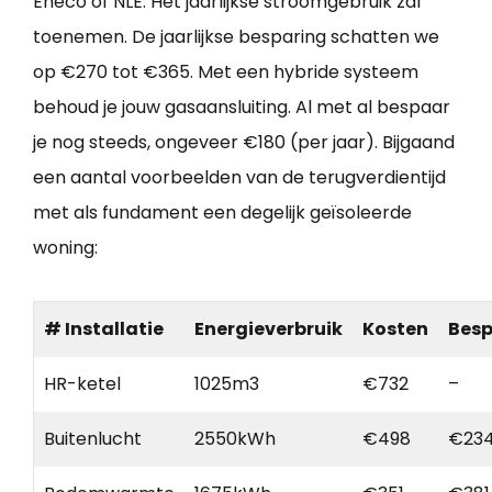
Eneco of NLE. Het jaarlijkse stroomgebruik zal
toenemen. De jaarlijkse besparing schatten we
op €270 tot €365. Met een hybride systeem
behoud je jouw gasaansluiting. Al met al bespaar
je nog steeds, ongeveer €180 (per jaar). Bijgaand
een aantal voorbeelden van de terugverdientijd
met als fundament een degelijk geïsoleerde
woning:
# Installatie
Energieverbruik
Kosten
Besp
HR-ketel
1025m3
€732
–
Buitenlucht
2550kWh
€498
€23