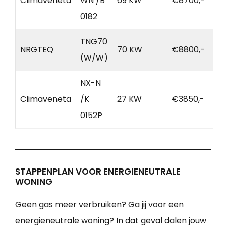
Climaveneta
WN /B
69 KW
€8700,-
0182
TNG70
NRGTEQ
70 KW
€8800,-
(W/W)
NX-N
Climaveneta
/K
27 KW
€3850,-
0152P
STAPPENPLAN VOOR ENERGIENEUTRALE
WONING
Geen gas meer verbruiken? Ga jij voor een
energieneutrale woning? In dat geval dalen jouw