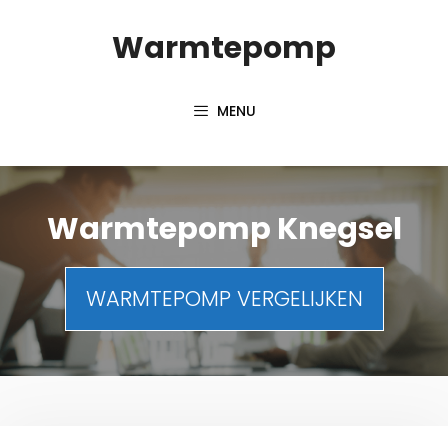
Spring
Warmtepomp
naar
inhoud
MENU
Warmtepomp Knegsel
WARMTEPOMP VERGELIJKEN