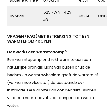
Bodemwarmte
1675kWh
€351
€381
1525 kWh + 425
Hybride
€534
€198
M3
VRAGEN (FAQ)MET BETREKKING TOT EEN
WARMTEPOMP KOPEN
Hoe werkt een warmtepomp?
Een warmtepomp onttrekt warmte aan een
natuurlijke bron als lucht van buiten of uit de
bodem. Je warmtewisselaar geeft de warmte af
(verwarmde vloeistof) de bestaande cv-
installatie. De warmte kan ook gebruikt worden
voor een voorraadvat voor aangenaam warm
water.