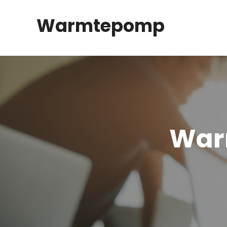
Spring
Warmtepomp
naar
inhoud
War