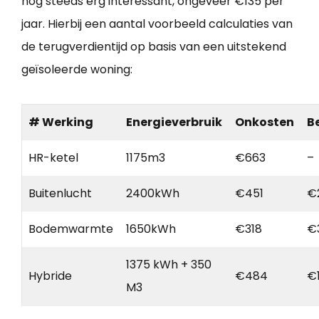
nog steeds erg interessant, ongeveer €135 per
jaar. Hierbij een aantal voorbeeld calculaties van
de terugverdientijd op basis van een uitstekend
geïsoleerde woning:
# Werking
Energieverbruik
Onkosten
B
HR-ketel
1175m3
€663
–
Buitenlucht
2400kWh
€451
€
Bodemwarmte
1650kWh
€318
€
1375 kWh + 350
Hybride
€484
€
M3