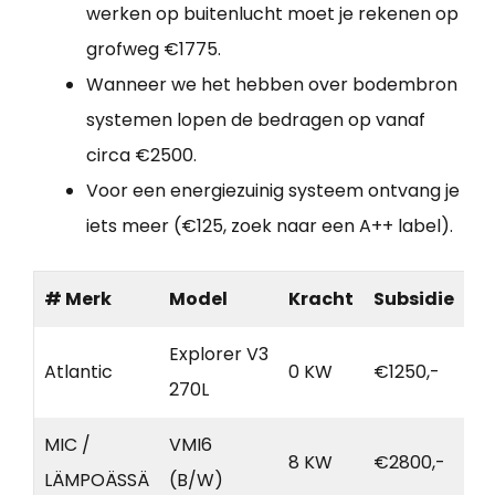
werken op buitenlucht moet je rekenen op
grofweg €1775.
Wanneer we het hebben over bodembron
systemen lopen de bedragen op vanaf
circa €2500.
Voor een energiezuinig systeem ontvang je
iets meer (€125, zoek naar een A++ label).
# Merk
Model
Kracht
Subsidie
Explorer V3
Atlantic
0 KW
€1250,-
270L
MIC /
VMI6
8 KW
€2800,-
LÄMPOÄSSÄ
(B/W)