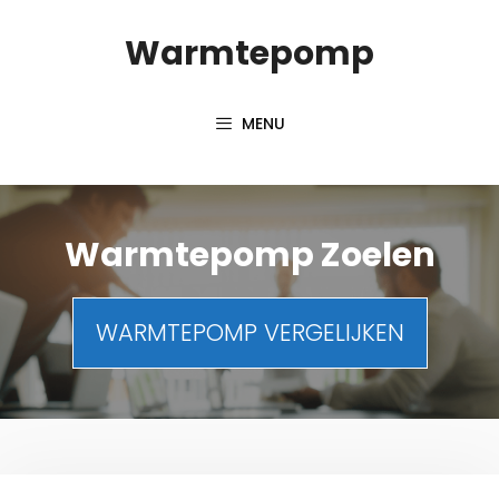
Spring
Warmtepomp
naar
inhoud
MENU
Warmtepomp Zoelen
WARMTEPOMP VERGELIJKEN