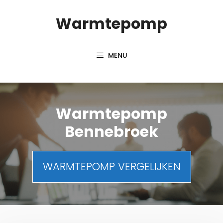
Spring
Warmtepomp
naar
inhoud
MENU
Warmtepomp
Bennebroek
WARMTEPOMP VERGELIJKEN