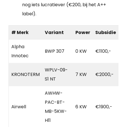
nog iets lucratiever (€200, bij het A++
label).
# Merk
Variant
Power
Subsidie
Alpha
BWP 307
0 KW
€1100,-
Innotec
WPLV-09-
KRONOTERM
7 KW
€2000,-
S1 NT
AWHW-
PAC-BT-
Airwell
6 KW
€1900,-
MB-5KW-
H11