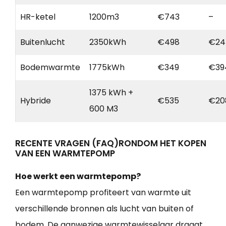
HR-ketel
1200m3
€743
–
Buitenlucht
2350kWh
€498
€24
Bodemwarmte
1775kWh
€349
€39
1375 kWh +
Hybride
€535
€20
600 M3
RECENTE VRAGEN (FAQ)RONDOM HET KOPEN
VAN EEN WARMTEPOMP
Hoe werkt een warmtepomp?
Een warmtepomp profiteert van warmte uit
verschillende bronnen als lucht van buiten of
bodem. De aanwezige warmtewisselaar draagt