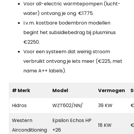
Voor all-electric warmtepompen (lucht-
water) ontvang je ong. €1775.
I.v.m. kostbare bodembron modellen
begint het subsidiebedrag bij plusminus
€2250.
Voor een systeem dat weinig stroom
verbruikt ontvang je iets meer (€225, met
name A++ labels).
# Merk
Model
Vermogen
S
Hidros
WZT602/NN/
39 KW
€
Western
Epsilon Echos HP
18 KW
€
Airconditioning
+26