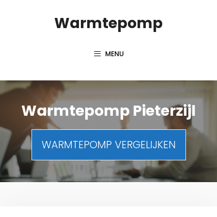
Spring
Warmtepomp
naar
inhoud
MENU
Warmtepomp Pieterzijl
WARMTEPOMP VERGELIJKEN