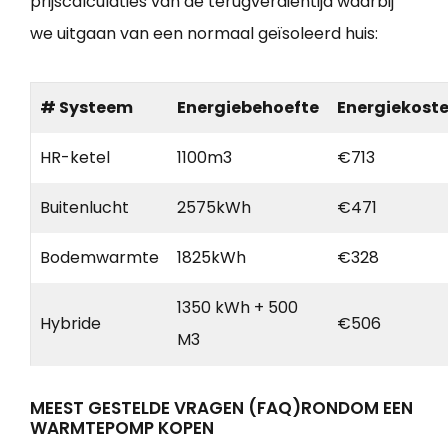
prijscalculaties van de terugverdientijd waarbij
we uitgaan van een normaal geïsoleerd huis:
# Systeem
Energiebehoefte
Energiekost
HR-ketel
1100m3
€713
Buitenlucht
2575kWh
€471
Bodemwarmte
1825kWh
€328
1350 kWh + 500
Hybride
€506
M3
MEEST GESTELDE VRAGEN (FAQ)RONDOM EEN
WARMTEPOMP KOPEN