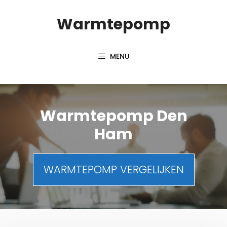
Spring
Warmtepomp
naar
inhoud
MENU
Warmtepomp Den
Ham
WARMTEPOMP VERGELIJKEN