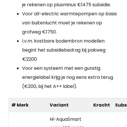
je rekenen op plusminus €1475 subsidie.
Voor all-electric warmtepompen op basis
van buitenlucht moet je rekenen op
grofweg €1750.
I.v.m. kostbare bodembron modellen
begint het subsidiebedrag bij pakweg
€2200.
Voor een systeem met een gunstig
energielabel krijg je nog eens extra terug
(€200, bij het A++ label).
# Merk
Variant
Kracht
Subs
Hi-AquaSmart