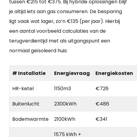
tussen €215 tot €375. Bij hybride oplossingen blijf
je altijd iets aan gas consumeren. De besparing
ligt vaak wat lager, zo’n €135 (per jaar). Hierbij
een aantal voorbeeld calculaties van de
terugverdientijd met als uitgangspunt een
normaal geïsoleerd huis:
# Installatie
Energievraag
Energiekosten
HR-ketel
1150m3
€726
Buitenlucht
2300kWh
€486
Bodemwarmte
2100kWh
€341
1575 kWh +