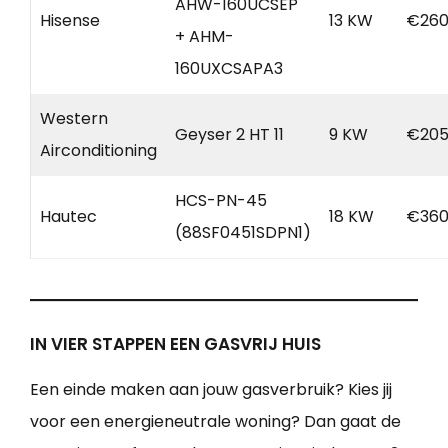
AHW-160UCSEP
Hisense
13 KW
€260
+ AHM-
160UXCSAPA3
Western
Geyser 2 HT 11
9 KW
€205
Airconditioning
HCS-PN-45
Hautec
18 KW
€360
(88SF0451SDPN1)
IN VIER STAPPEN EEN GASVRIJ HUIS
Een einde maken aan jouw gasverbruik? Kies jij
voor een energieneutrale woning? Dan gaat de