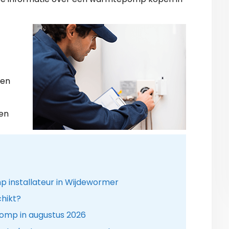
zen
gen
 installateur in Wijdewormer
hikt?
omp in augustus 2026