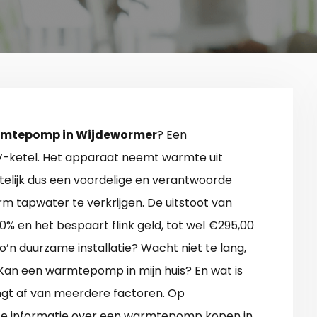
mtepomp in Wijdewormer
? Een
-ketel. Het apparaat neemt warmte uit
telijk dus een voordelige en verantwoorde
 tapwater te verkrijgen. De uitstoot van
en het bespaart flink geld, tot wel €295,00
zo’n duurzame installatie? Wacht niet te lang,
 Kan een warmtepomp in mijn huis? En wat is
angt af van meerdere factoren. Op
ete informatie over een warmtepomp kopen in