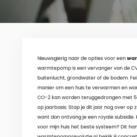
Nieuwsgierig naar de opties voor een
war
warmtepomp is een vervanger van de CV
buitenlucht, grondwater of de bodem. Fei
manier om een huis te verwarmen en warm
CO-2 kan worden teruggedrongen met 50% 
op jaarbasis. Stap je dit jaar nog over op 
want dan ontvang je een royale subsidie.
voor mijn huis het beste systeem? Dit h
warmtepomprevolutie.nl bekijk jij concr