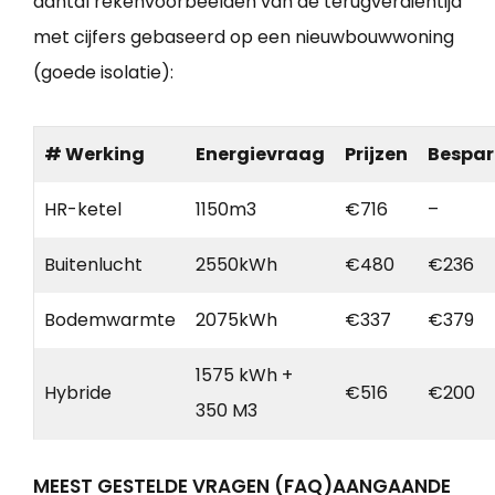
aantal rekenvoorbeelden van de terugverdientijd
met cijfers gebaseerd op een nieuwbouwwoning
(goede isolatie):
# Werking
Energievraag
Prijzen
Bespar
HR-ketel
1150m3
€716
–
Buitenlucht
2550kWh
€480
€236
Bodemwarmte
2075kWh
€337
€379
1575 kWh +
Hybride
€516
€200
350 M3
MEEST GESTELDE VRAGEN (FAQ)AANGAANDE