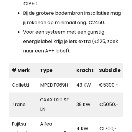
€1850.
Bij de grotere bodembron installaties mag
jij rekenen op minimaal ong. €2450.
Voor een systeem met een gunstig
energielabel krijg je iets extra (€125, zoek
naar een A++ label).
# Merk
Type
Kracht
Subsidie
Galletti
MPEDT069H
43 KW
€5300,-
CXAX 020 SE
Trane
39 KW
€5050,-
LN
Fujitsu
Alfea
4 KW
€1700,-