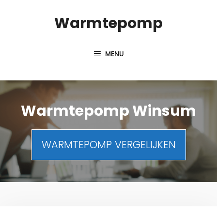
Spring
Warmtepomp
naar
inhoud
MENU
Warmtepomp Winsum
WARMTEPOMP VERGELIJKEN