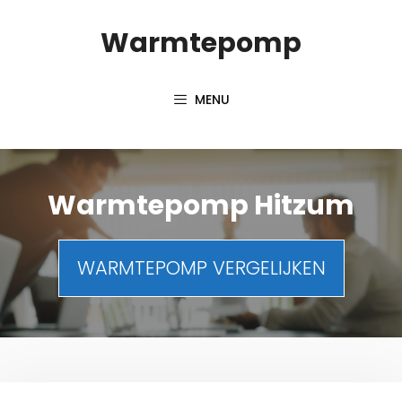
Spring
Warmtepomp
naar
inhoud
MENU
Warmtepomp Hitzum
WARMTEPOMP VERGELIJKEN