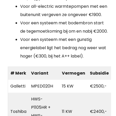
Voor all-electric warmtepompen met een
buitenunit vergeven ze ongeveer €1900.
Voor een systeem met bodembron start
de tegemoetkoming bij om en nabij €2000.
Voor een systeem met een gunstig
energielabel ligt het bedrag nog weer wat
hoger (€300, bij het A++ label).
# Merk
Variant
Vermogen
Subsidie
Galletti
MPED020H
15 KW
€2500,-
HWS-
P1105HR +
Toshiba
11 KW
€2400,-
HWS-