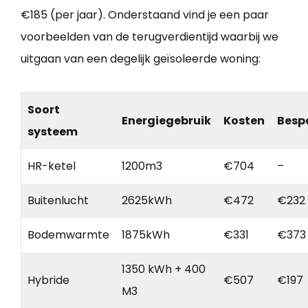
€185 (per jaar). Onderstaand vind je een paar
voorbeelden van de terugverdientijd waarbij we
uitgaan van een degelijk geïsoleerde woning:
Soort
Energiegebruik
Kosten
Besp
systeem
HR-ketel
1200m3
€704
–
Buitenlucht
2625kWh
€472
€232
Bodemwarmte
1875kWh
€331
€373
1350 kWh + 400
Hybride
€507
€197
M3