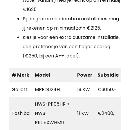
water variant) heb je recht op om en nabij
€1625.
Bij de grotere bodembron installaties mag
jij rekenen op minimaal zo’n €2125.
Kies je voor een extra duurzame installatie,
dan profiteer je van een hoger bedrag
(€250, bij een A++ label).
# Merk
Model
Power
Subsidie
Galletti
MPED024H
19 KW
€3050,-
HWS-P1105HR +
Toshiba
HWS-
11 KW
€2400,-
P1105XWHM9