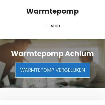
Spring
Warmtepomp
naar
inhoud
MENU
Warmtepomp Achlum
WARMTEPOMP VERGELIJKEN