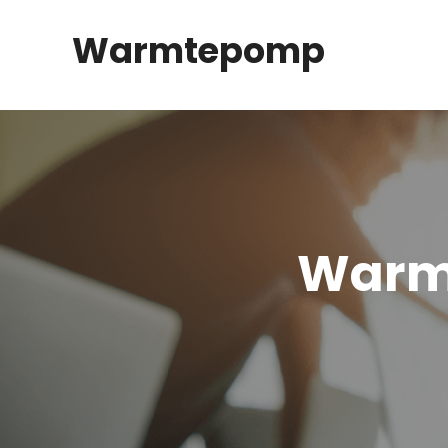
Spring
Warmtepomp
naar
inhoud
Warm