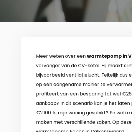
Meer weten over een
warmtepomp in 
vervanger van de CV-ketel. Hij maakt sli
bijvoorbeeld ventilatielucht. Feitelijk du
op een aangename manier te verwarmen. 
profiteert van een besparing tot wel €260,
aankoop? In dit scenario kan je het late
€2.100. Is mijn woning geschikt? En welke i
maken met verschillende zaken. Op deze p
warmtepomp kopen in Valkenswaard.