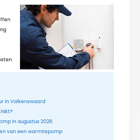
offen
ing
osten
r in Valkenswaard
hikt?
omp in augustus 2026
sen van een warmtepomp