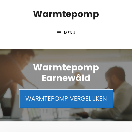
Spring
Warmtepomp
naar
inhoud
MENU
Warmtepomp
Earnewâld
WARMTEPOMP VERGELIJKEN