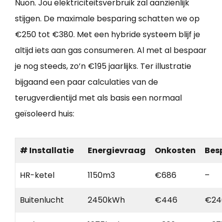
Nuon. Jou elektriciteitsverbruik zal aanzienlijk
stijgen. De maximale besparing schatten we op
€250 tot €380. Met een hybride systeem blijf je
altijd iets aan gas consumeren. Al met al bespaar
je nog steeds, zo’n €195 jaarlijks. Ter illustratie
bijgaand een paar calculaties van de
terugverdientijd met als basis een normaal
geïsoleerd huis:
# Installatie
Energievraag
Onkosten
Bes
HR-ketel
1150m3
€686
–
Buitenlucht
2450kWh
€446
€24