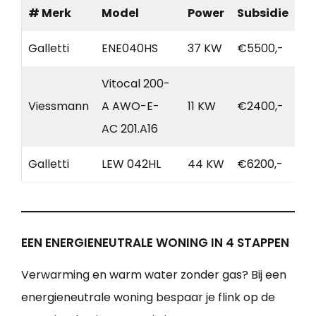
# Merk
Model
Power
Subsidie
Galletti
ENE040HS
37 KW
€5500,-
Vitocal 200-
Viessmann
A AWO-E-
11 KW
€2400,-
AC 201.A16
Galletti
LEW 042HL
44 KW
€6200,-
EEN ENERGIENEUTRALE WONING IN 4 STAPPEN
Verwarming en warm water zonder gas? Bij een
energieneutrale woning bespaar je flink op de