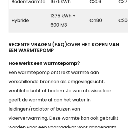
Bodemwarmte
1675kWh
€309
€37
1375 kWh +
Hybride
€480
€20
600 M3
RECENTE VRAGEN (FAQ)OVER HET KOPEN VAN
EEN WARMTEPOMP
Hoe werkt een warmtepomp?
Een warmtepomp onttrekt warmte aan
verschillende bronnen als omgevingslucht,
ventilatielucht of bodem. Je warmtewisselaar
geeft de warmte af aan het water in
leidingen/radiator of buizen van
vloerverwarming. Deze warmte kan ook gebruikt
worden voor een voorraadvat voor aangenaam