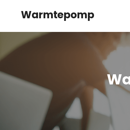
Spring
Warmtepomp
naar
inhoud
Wa