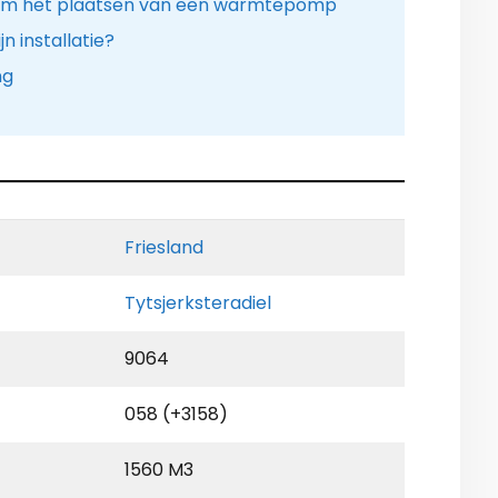
dom het plaatsen van een warmtepomp
n installatie?
ng
Friesland
Tytsjerksteradiel
9064
058 (+3158)
1560 M3