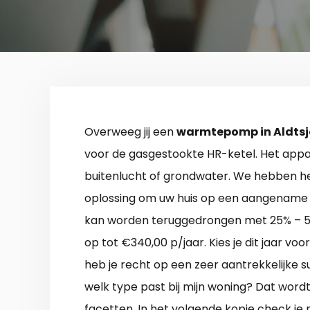
Overweeg jij een
warmtepomp in Aldtsj
voor de gasgestookte HR-ketel. Het appa
buitenlucht of grondwater. We hebben he
oplossing om uw huis op een aangename 
kan worden teruggedrongen met 25% – 50
op tot €340,00 p/jaar. Kies je dit jaar
heb je recht op een zeer aantrekkelijke s
welk type past bij mijn woning? Dat word
facetten. In het volgende kopje check j