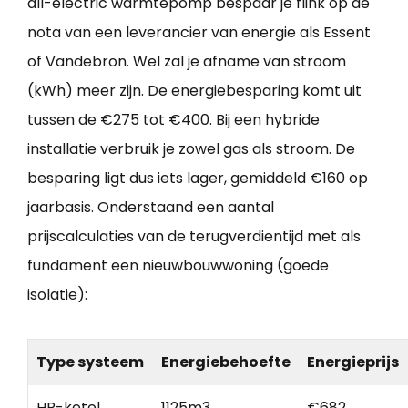
all-electric warmtepomp bespaar je flink op de
nota van een leverancier van energie als Essent
of Vandebron. Wel zal je afname van stroom
(kWh) meer zijn. De energiebesparing komt uit
tussen de €275 tot €400. Bij een hybride
installatie verbruik je zowel gas als stroom. De
besparing ligt dus iets lager, gemiddeld €160 op
jaarbasis. Onderstaand een aantal
prijscalculaties van de terugverdientijd met als
fundament een nieuwbouwwoning (goede
isolatie):
Type systeem
Energiebehoefte
Energieprijs
HR-ketel
1125m3
€682