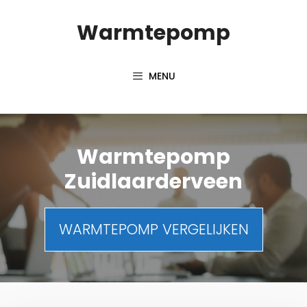
Spring
Warmtepomp
naar
inhoud
MENU
Warmtepomp
Zuidlaarderveen
WARMTEPOMP VERGELIJKEN