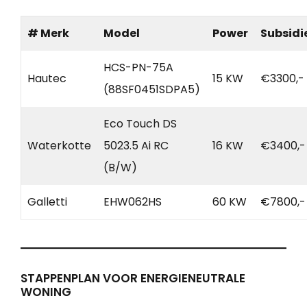
# Merk
Model
Power
Subsidi
HCS-PN-75A
Hautec
15 KW
€3300,-
(88SF0451SDPA5)
Eco Touch DS
Waterkotte
5023.5 Ai RC
16 KW
€3400,-
(B/W)
Galletti
EHW062HS
60 KW
€7800,-
STAPPENPLAN VOOR ENERGIENEUTRALE
WONING