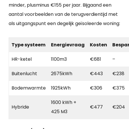
minder, plusminus €155 per jaar. Bijgaand een
aantal voorbeelden van de terugverdientijd met
als uitgangspunt een degelijk geïsoleerde woning:
Type systeem
Energievraag
Kosten
Bespa
HR-ketel
1100m3
€681
–
Buitenlucht
2675kWh
€443
€238
Bodemwarmte
1925kWh
€306
€375
1600 kWh +
Hybride
€477
€204
425 M3