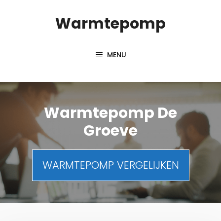
Spring
Warmtepomp
naar
inhoud
MENU
Warmtepomp De
Groeve
WARMTEPOMP VERGELIJKEN