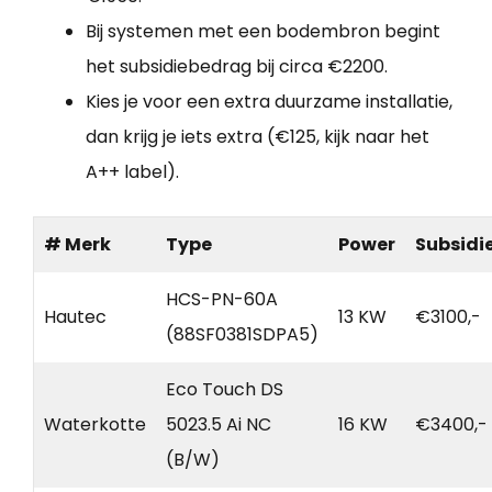
Bij systemen met een bodembron begint
het subsidiebedrag bij circa €2200.
Kies je voor een extra duurzame installatie,
dan krijg je iets extra (€125, kijk naar het
A++ label).
# Merk
Type
Power
Subsidi
HCS-PN-60A
Hautec
13 KW
€3100,-
(88SF0381SDPA5)
Eco Touch DS
Waterkotte
5023.5 Ai NC
16 KW
€3400,-
(B/W)