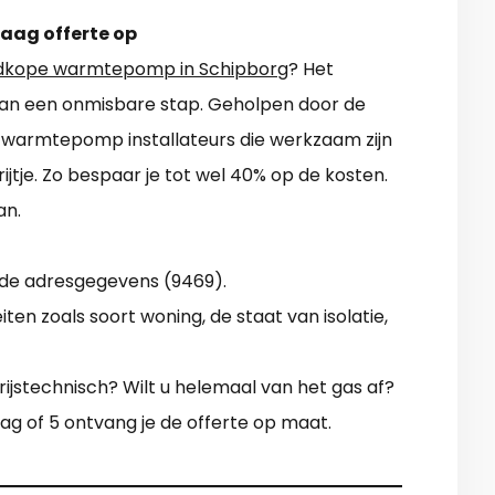
raag offerte op
dkope warmtepomp in Schipborg
? Het
s dan een onmisbare stap. Geholpen door de
 warmtepomp installateurs die werkzaam zijn
n rijtje. Zo bespaar je tot wel 40% op de kosten.
an.
 de adresgegevens (9469).
iten zoals soort woning, de staat van isolatie,
prijstechnisch? Wilt u helemaal van het gas af?
g of 5 ontvang je de offerte op maat.