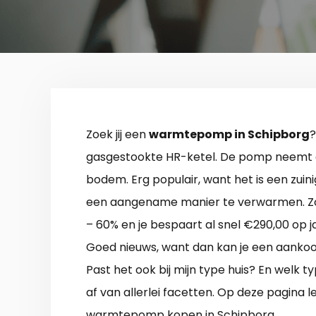
Zoek jij een
warmtepomp in Schipborg
?
gasgestookte HR-ketel. De pomp neemt en
bodem. Erg populair, want het is een zuin
een aangename manier te verwarmen. Zo
– 60% en je bespaart al snel €290,00 op 
Goed nieuws, want dan kan je een aankoo
Past het ook bij mijn type huis? En welk 
af van allerlei facetten. Op deze pagina l
warmtepomp kopen in Schipborg.