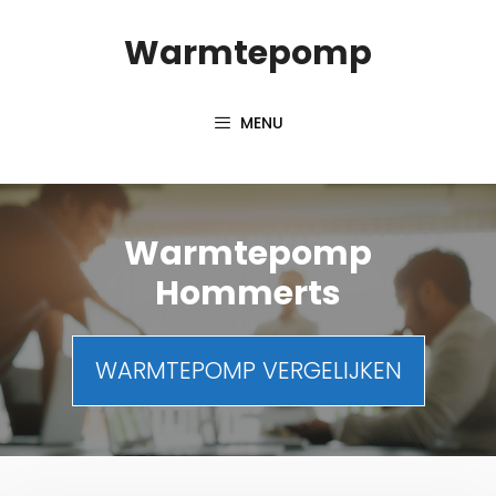
Spring
Warmtepomp
naar
inhoud
MENU
Warmtepomp
Hommerts
WARMTEPOMP VERGELIJKEN