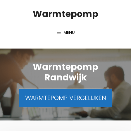
Spring
Warmtepomp
naar
inhoud
MENU
Warmtepomp
Randwijk
WARMTEPOMP VERGELIJKEN