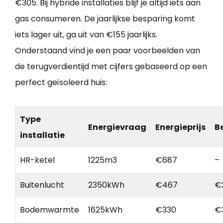
€305. Bij hybride installaties blijf je altijd iets aan
gas consumeren. De jaarlijkse besparing komt
iets lager uit, ga uit van €155 jaarlijks.
Onderstaand vind je een paar voorbeelden van
de terugverdientijd met cijfers gebaseerd op een
perfect geïsoleerd huis:
Type
Energievraag
Energieprijs
B
installatie
HR-ketel
1225m3
€687
–
Buitenlucht
2350kWh
€467
€
Bodemwarmte
1625kWh
€330
€