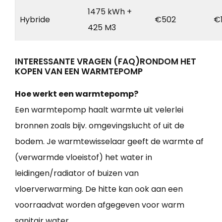
1475 kWh +
Hybride
€502
€
425 M3
INTERESSANTE VRAGEN (FAQ)RONDOM HET
KOPEN VAN EEN WARMTEPOMP
Hoe werkt een warmtepomp?
Een warmtepomp haalt warmte uit velerlei
bronnen zoals bijv. omgevingslucht of uit de
bodem. Je warmtewisselaar geeft de warmte af
(verwarmde vloeistof) het water in
leidingen/radiator of buizen van
vloerverwarming. De hitte kan ook aan een
voorraadvat worden afgegeven voor warm
sanitair water.