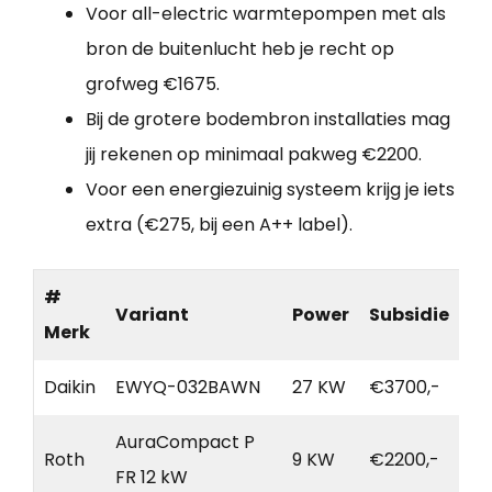
Voor all-electric warmtepompen met als
bron de buitenlucht heb je recht op
grofweg €1675.
Bij de grotere bodembron installaties mag
jij rekenen op minimaal pakweg €2200.
Voor een energiezuinig systeem krijg je iets
extra (€275, bij een A++ label).
#
Variant
Power
Subsidie
Merk
Daikin
EWYQ-032BAWN
27 KW
€3700,-
AuraCompact P
Roth
9 KW
€2200,-
FR 12 kW