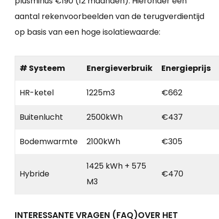
plusminus €190 (12 maanden). Hieronder een
aantal rekenvoorbeelden van de terugverdientijd
op basis van een hoge isolatiewaarde:
# Systeem
Energieverbruik
Energieprijs
HR-ketel
1225m3
€662
Buitenlucht
2500kWh
€437
Bodemwarmte
2100kWh
€305
1425 kWh + 575
Hybride
€470
M3
INTERESSANTE VRAGEN (FAQ)OVER HET