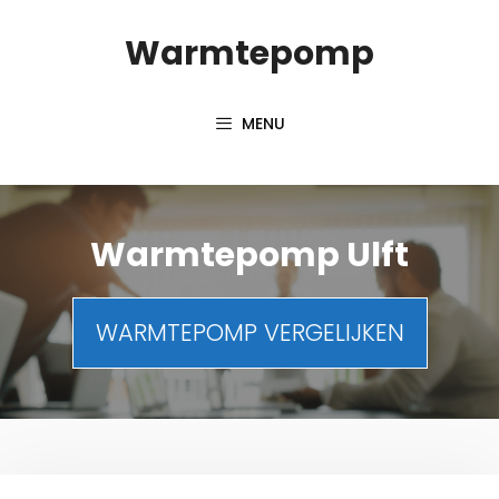
Spring
Warmtepomp
naar
inhoud
MENU
Warmtepomp Ulft
WARMTEPOMP VERGELIJKEN