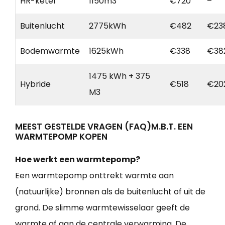
HR-ketel
1150m3
€720
–
Buitenlucht
2775kWh
€482
€23
Bodemwarmte
1625kWh
€338
€38
1475 kWh + 375
Hybride
€518
€20
M3
MEEST GESTELDE VRAGEN (FAQ)M.B.T. EEN
WARMTEPOMP KOPEN
Hoe werkt een warmtepomp?
Een warmtepomp onttrekt warmte aan
(natuurlijke) bronnen als de buitenlucht of uit de
grond. De slimme warmtewisselaar geeft de
warmte af aan de centrale verwarming. De