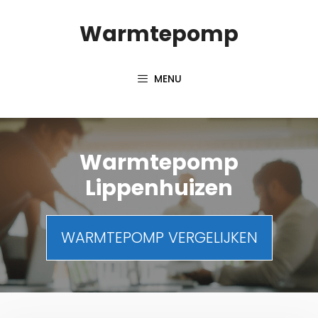
Spring
Warmtepomp
naar
inhoud
MENU
Warmtepomp
Lippenhuizen
WARMTEPOMP VERGELIJKEN