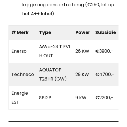
krijg je nog eens extra terug (€250, let op
het A++ label).
# Merk
Type
Power
Subsidie
AiWa-23 T EVI
Enerso
26 KW
€3900,-
H OUT
AQUATOP
Techneco
29 KW
€4700,-
T28HR (GW)
Energie
SB12P
9 KW
€2200,-
EST