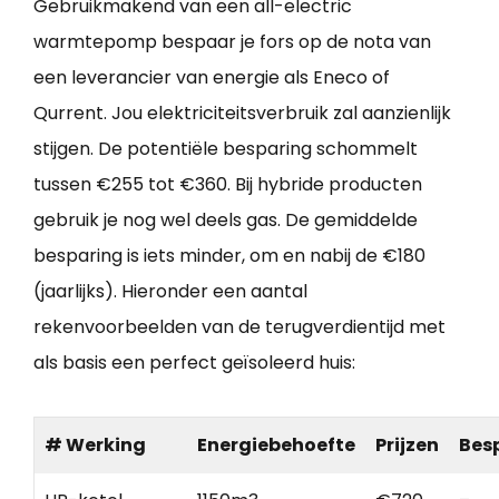
Gebruikmakend van een all-electric
warmtepomp bespaar je fors op de nota van
een leverancier van energie als Eneco of
Qurrent. Jou elektriciteitsverbruik zal aanzienlijk
stijgen. De potentiële besparing schommelt
tussen €255 tot €360. Bij hybride producten
gebruik je nog wel deels gas. De gemiddelde
besparing is iets minder, om en nabij de €180
(jaarlijks). Hieronder een aantal
rekenvoorbeelden van de terugverdientijd met
als basis een perfect geïsoleerd huis:
# Werking
Energiebehoefte
Prijzen
Bes