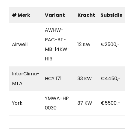
# Merk
Variant
Kracht
Subsidie
AWHW-
PAC-BT-
Airwell
12 KW
€2500,-
MB-14KW-
H13
InterClima-
HCY 171
33 KW
€4450,-
MTA
YMWA-HP
York
37 KW
€5500,-
0030