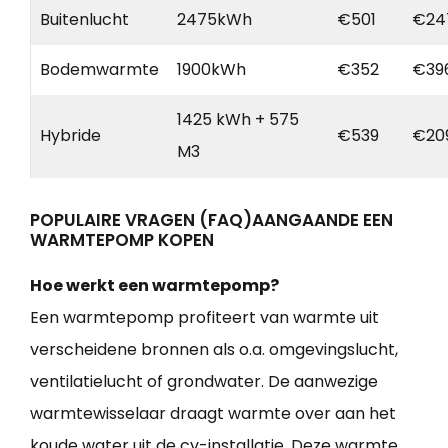
Buitenlucht
2475kWh
€501
€24
Bodemwarmte
1900kWh
€352
€39
1425 kWh + 575
Hybride
€539
€20
M3
POPULAIRE VRAGEN (FAQ)AANGAANDE EEN
WARMTEPOMP KOPEN
Hoe werkt een warmtepomp?
Een warmtepomp profiteert van warmte uit
verscheidene bronnen als o.a. omgevingslucht,
ventilatielucht of grondwater. De aanwezige
warmtewisselaar draagt warmte over aan het
koude water uit de cv-installatie. Deze warmte