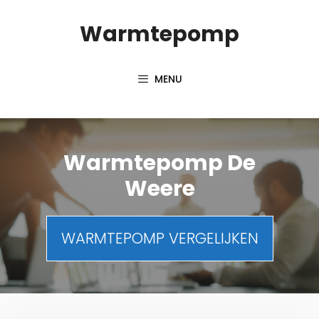
Spring
Warmtepomp
naar
inhoud
MENU
Warmtepomp De
Weere
WARMTEPOMP VERGELIJKEN