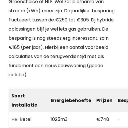
Greenchoice of NLE. Wel zal je afname van
stroom (kWh) meer zijn. De jaarlijkse besparing
fluctueert tussen de €250 tot €305. Bij hybride
oplossingen blijf je wel iets gas gebruiken. De
besparing is nog steeds erg interessant, zo’n
€185 (per jaar). Hierbij een aantal voorbeeld
calculaties van de terugverdientijd met als
fundament een nieuwbouwwoning (goede
isolatie):
Soort
Energiebehoefte
Prijzen
Bes
installatie
HR-ketel
1025m3
€748
–