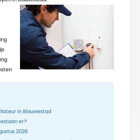
ing
js
ing
osten
lateur in Blauwestad
estaan er?
gustus 2026