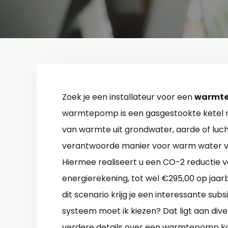
Zoek je een installateur voor een
warmte
warmtepomp is een gasgestookte ketel n
van warmte uit grondwater, aarde of lucht
verantwoorde manier voor warm water voo
Hiermee realiseert u een CO-2 reductie 
energierekening, tot wel €295,00 op jaarb
dit scenario krijg je een interessante subsi
systeem moet ik kiezen? Dat ligt aan diver
verdere details over een warmtepomp ko