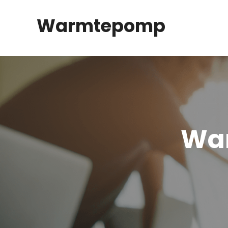
Spring
Warmtepomp
naar
inhoud
Wa