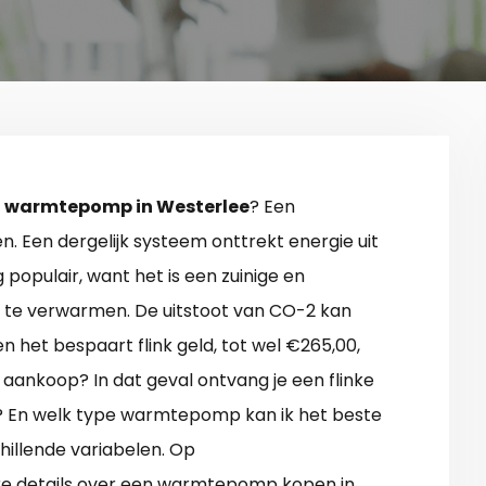
n
warmtepomp in Westerlee
? Een
Een dergelijk systeem onttrekt energie uit
 populair, want het is een zuinige en
 te verwarmen. De uitstoot van CO-2 kan
het bespaart flink geld, tot wel €265,00,
ot aankoop? In dat geval ontvang je een flinke
ng? En welk type warmtepomp kan ik het beste
hillende variabelen. Op
ere details over een warmtepomp kopen in