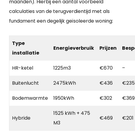
maanden). Hierbij een aantal voorbeeld
calculaties van de terugverdientijd met als
fundament een degelijk geïsoleerde woning:
Type
Energieverbruik
Prijzen
Besp
installatie
HR-ketel
1225m3
€670
–
Buitenlucht
2475kWh
€436
€235
Bodemwarmte
1950kWh
€302
€369
1525 kWh + 475
Hybride
€469
€201
M3