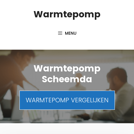
Spring
Warmtepomp
naar
inhoud
MENU
Warmtepomp
Scheemda
WARMTEPOMP VERGELIJKEN