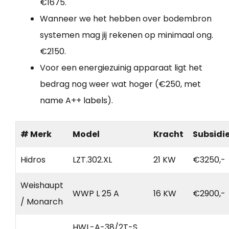
€1675.
Wanneer we het hebben over bodembron
systemen mag jij rekenen op minimaal ong.
€2150.
Voor een energiezuinig apparaat ligt het
bedrag nog weer wat hoger (€250, met
name A++ labels).
# Merk
Model
Kracht
Subsidi
Hidros
LZT.302.XL
21 KW
€3250,-
Weishaupt
WWP L 25 A
16 KW
€2900,-
/ Monarch
HWL-A-38/2T-S