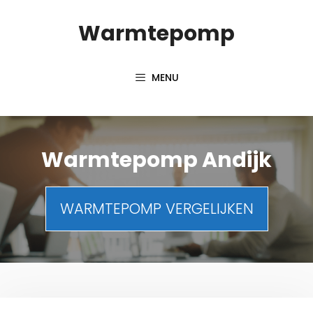
Spring
Warmtepomp
naar
inhoud
MENU
Warmtepomp Andijk
WARMTEPOMP VERGELIJKEN