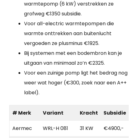
warmtepomp (6 kW) verstrekken ze
grofweg €1350 subsidie.
Voor all-electric warmtepompen die
warmte onttrekken aan buitenlucht
vergoeden ze plusminus €1925.
Bij systemen met een bodembron kan je
uitgaan van minimaal zo’n €2325.
Voor een zuinige pomp ligt het bedrag nog
weer wat hoger (€300, zoek naar een A++
label).
# Merk
Variant
Kracht
Subsidie
Aermec
WRL-H 081
31 KW
€4900,-