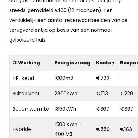
aan gas consumeren. Al met al bespaar je nog
steeds, gemiddeld €160 (12 maanden). Ter
verduidelijk een aantal rekenvoorbeelden van de
terugverdientijd op basis van een normaal
geïsoleerd huis:
# Werking
Energievraag
Kosten
Bespa
HR-ketel
1000m3
€733
–
Buitenlucht
2800kWh
€513
€220
Bodemwarmte
1850kWh
€367
€367
1500 kWh +
Hybride
€550
€183
400 M3