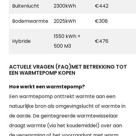
Buitenlucht
2300kWh
€442
Bodemwarmte
2025kWh
€308
1550 kWh +
Hybride
€476
500 M3
ACTUELE VRAGEN (FAQ)MET BETREKKING TOT
EEN WARMTEPOMP KOPEN
Hoe werkt een warmtepomp?
Een warmtepomp onttrekt warmte aan een
natuurlijke bron als omgevingslucht of warmte in
de aarde. De geïntegreerde warmtewisselaar
draagt warmte (via het koudemiddel) over aan
de verwarming of het voorraadvat met warm