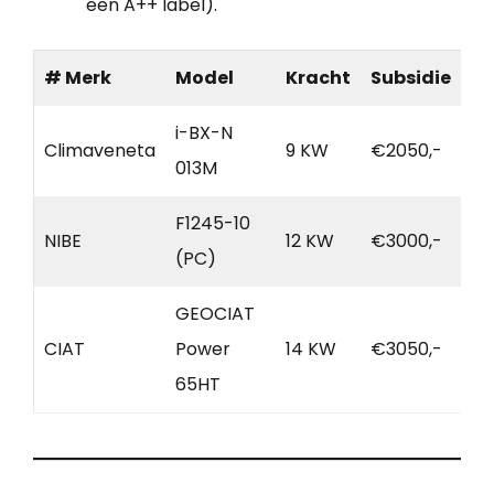
een A++ label).
# Merk
Model
Kracht
Subsidie
i-BX-N
Climaveneta
9 KW
€2050,-
013M
F1245-10
NIBE
12 KW
€3000,-
(PC)
GEOCIAT
CIAT
Power
14 KW
€3050,-
65HT