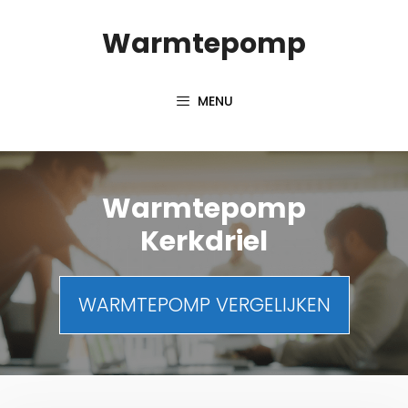
Spring
Warmtepomp
naar
inhoud
MENU
Warmtepomp
Kerkdriel
WARMTEPOMP VERGELIJKEN