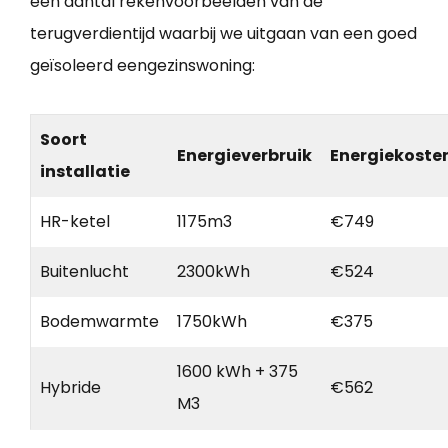
een aantal rekenvoorbeelden van de
terugverdientijd waarbij we uitgaan van een goed
geïsoleerd eengezinswoning:
Soort
Energieverbruik
Energiekoste
installatie
HR-ketel
1175m3
€749
Buitenlucht
2300kWh
€524
Bodemwarmte
1750kWh
€375
1600 kWh + 375
Hybride
€562
M3