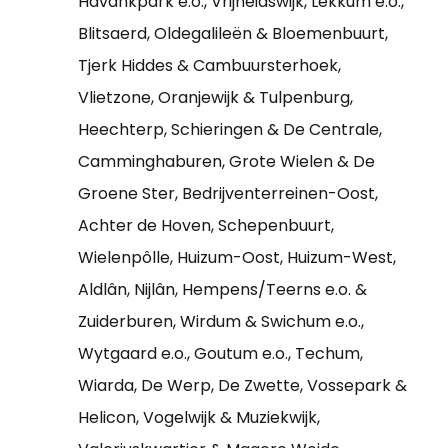
Havankpark e.o., Vrijheidswijk, Lekkum e.o.,
Blitsaerd, Oldegalileën & Bloemenbuurt,
Tjerk Hiddes & Cambuursterhoek,
Vlietzone, Oranjewijk & Tulpenburg,
Heechterp, Schieringen & De Centrale,
Camminghaburen, Grote Wielen & De
Groene Ster, Bedrijventerreinen-Oost,
Achter de Hoven, Schepenbuurt,
Wielenpôlle, Huizum-Oost, Huizum-West,
Aldlân, Nijlân, Hempens/Teerns e.o. &
Zuiderburen, Wirdum & Swichum e.o.,
Wytgaard e.o., Goutum e.o., Techum,
Wiarda, De Werp, De Zwette, Vossepark &
Helicon, Vogelwijk & Muziekwijk,