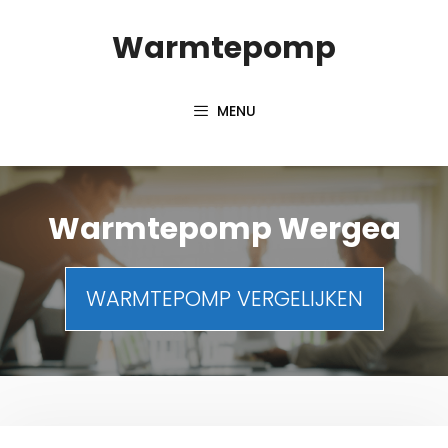
Spring
Warmtepomp
naar
inhoud
MENU
Warmtepomp Wergea
WARMTEPOMP VERGELIJKEN