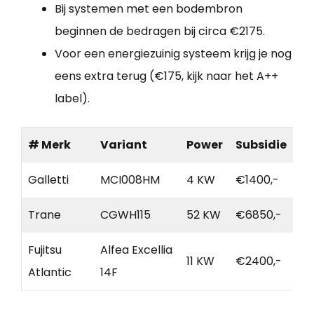
Bij systemen met een bodembron
beginnen de bedragen bij circa €2175.
Voor een energiezuinig systeem krijg je nog
eens extra terug (€175, kijk naar het A++
label).
# Merk
Variant
Power
Subsidie
Galletti
MCI008HM
4 KW
€1400,-
Trane
CGWH115
52 KW
€6850,-
Fujitsu
Alfea Excellia
11 KW
€2400,-
Atlantic
14F