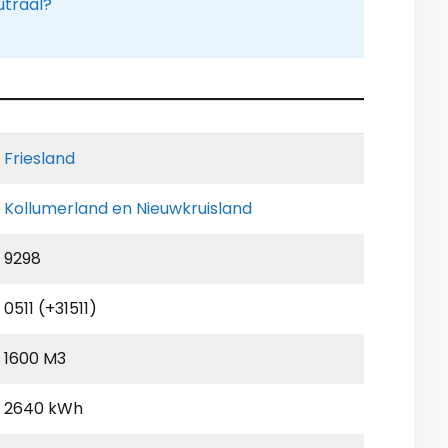
utraal?
Friesland
Kollumerland en Nieuwkruisland
9298
0511 (+31511)
1600 M3
2640 kWh