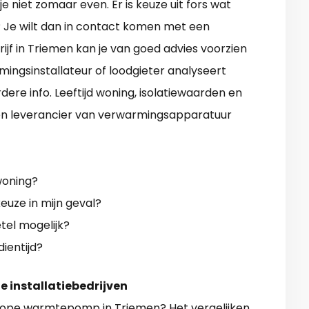
niet zomaar even. Er is keuze uit fors wat
? Je wilt dan in contact komen met een
f in Triemen kan je van goed advies voorzien
ingsinstallateur of loodgieter analyseert
rdere info. Leeftijd woning, isolatiewaarden en
 Een leverancier van verwarmingsapparatuur
woning?
uze in mijn geval?
tel mogelijk?
dientijd?
e installatiebedrijven
ope warmtepomp in Triemen
? Het vergelijken