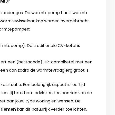
 MIJ?
 zonder gas. De warmtepomp haalt warmte
een warmtewisselaar kan worden overgebracht
 warmtepompen:
warmtepomp): De traditionele CV-ketel is
ert een (bestaande) HR-combiketel met een
een aan zodra de warmtevraag erg groot is.
lke situatie. Een belangrijk aspect is leeftijd
lees jij bruikbare adviezen ten aanzien van de
et aan jouw type woning en wensen. De
Triemen
kan dit natuurlijk verder toelichten.