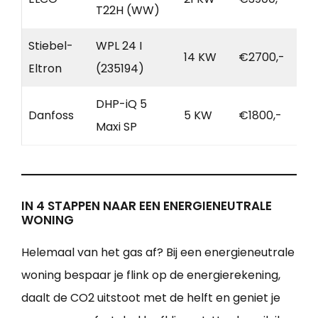
T22H (WW)
Stiebel-
WPL 24 I
14 KW
€2700,-
Eltron
(235194)
DHP-iQ 5
Danfoss
5 KW
€1800,-
Maxi SP
IN 4 STAPPEN NAAR EEN ENERGIENEUTRALE
WONING
Helemaal van het gas af? Bij een energieneutrale
woning bespaar je flink op de energierekening,
daalt de CO2 uitstoot met de helft en geniet je