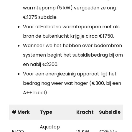
warmtepomp (5 kW) vergoeden ze ong.
€1275 subsidie.
Voor all-electric warmtepompen met als
bron de buitenlucht krijg je circa €1750.
Wanneer we het hebben over bodembron
systemen begint het subsidiebedrag bij om
en nabij €2300.
Voor een energiezuinig apparaat ligt het
bedrag nog weer wat hoger (€300, bij een
A++ label).
# Merk
Type
Kracht
Subsidie
Aquatop
ELCO
21 KW
€3900,-