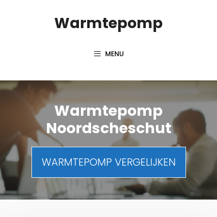
Spring
Warmtepomp
naar
inhoud
MENU
Warmtepomp
Noordscheschut
WARMTEPOMP VERGELIJKEN