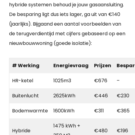
hybride systemen behoud je jouw gasaansluiting.
De besparing ligt dus iets lager, ga uit van €140
(jaarlijks). Bijgaand een aantal voorbeelden van
de terugverdientijd met cijfers gebaseerd op een
nieuwbouwwoning (goede isolatie):
# Werking
Energievraag
Prijzen
Bespar
HR-ketel
1025m3
€676
–
Buitenlucht
2625kWh
€446
€230
Bodemwarmte
1600kWh
€311
€365
1475 kWh +
Hybride
€480
€196