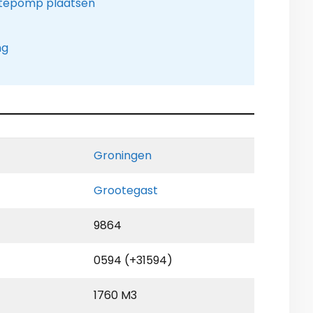
tepomp plaatsen
ng
Groningen
Grootegast
9864
0594 (+31594)
1760 M3