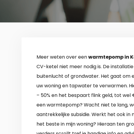
Meer weten over een
warmtepomp in K
CV-ketel niet meer nodig is. De installat
buitenlucht of grondwater. Het gaat om 
uw woning en tapwater te verwarmen. Hi
– 50% en het bespaart flink geld, tot wel €
een warmtepomp? Wacht niet te lang, wan
aantrekkelijke subsidie. Werkt het ook in 
het beste in mijn woning? Hieraan ten gro
verders scrollt tref je handige info en 