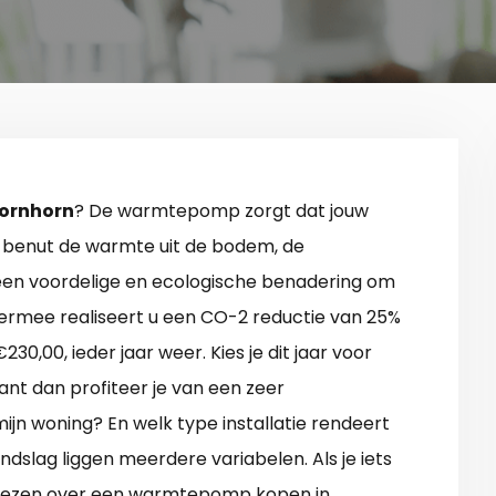
ornhorn
? De warmtepomp zorgt dat jouw
ie benut de warmte uit de bodem, de
een voordelige en ecologische benadering om
ermee realiseert u een CO-2 reductie van 25%
230,00, ieder jaar weer. Kies je dit jaar voor
t dan profiteer je van een zeer
mijn woning? En welk type installatie rendeert
ndslag liggen meerdere variabelen. Als je iets
adviezen over een warmtepomp kopen in