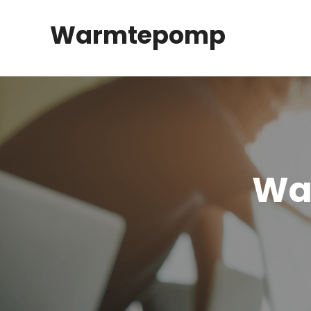
Spring
Warmtepomp
naar
inhoud
Wa