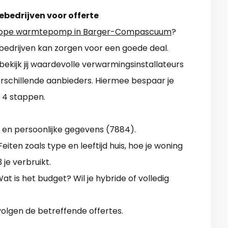
ebedrijven voor offerte
ope warmtepomp in Barger-Compascuum
?
iebedrijven kan zorgen voor een goede deal.
kijk jij waardevolle verwarmingsinstallateurs
verschillende aanbieders. Hiermee bespaar je
 4 stappen.
 en persoonlijke gegevens (7884).
ten zoals type en leeftijd huis, hoe je woning
je verbruikt.
t is het budget? Wil je hybride of volledig
volgen de betreffende offertes.