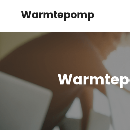
Spring
Warmtepomp
naar
inhoud
Warmtep