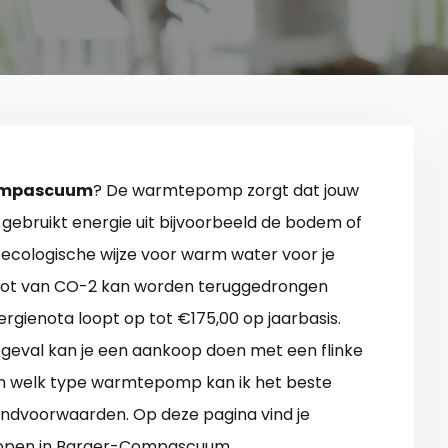
ompascuum
? De warmtepomp zorgt dat jouw
e gebruikt energie uit bijvoorbeeld de bodem of
en ecologische wijze voor warm water voor je
stoot van CO-2 kan worden teruggedrongen
gienota loopt op tot €175,00 op jaarbasis.
 geval kan je een aankoop doen met een flinke
? En welk type warmtepomp kan ik het beste
randvoorwaarden. Op deze pagina vind je
kopen in Barger-Compascuum.