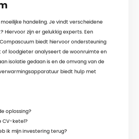
um
oeilijke handeling. Je vindt verscheidene
? Hiervoor zijn er gelukkig experts. Een
r-Compascuum biedt hiervoor ondersteuning
st of loodgieter analyseert de woonruimte en
aan isolatie gedaan is en de omvang van de
an verwarmingsapparatuur biedt hulp met
e oplossing?
ge CV-ketel?
eb ik mijn investering terug?