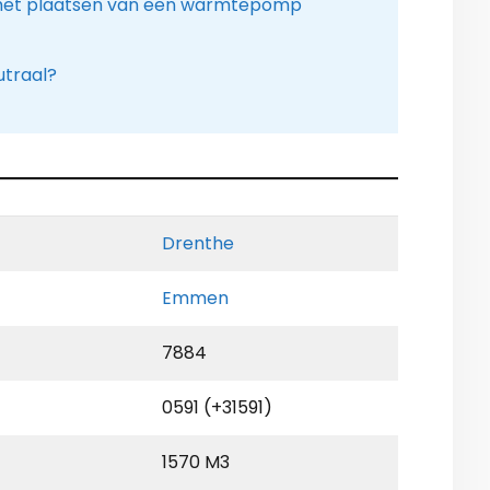
 het plaatsen van een warmtepomp
utraal?
Drenthe
Emmen
7884
0591 (+31591)
1570 M3