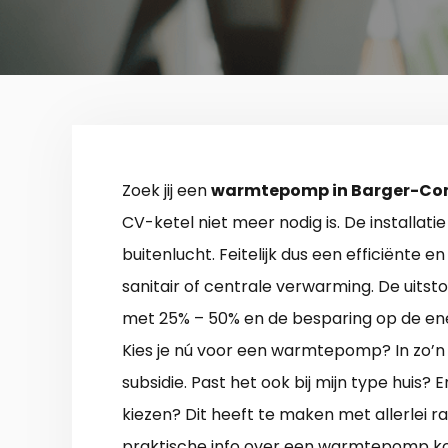
Zoek jij een
warmtepomp in Barger-C
CV-ketel niet meer nodig is. De installati
buitenlucht. Feitelijk dus een efficiënte 
sanitair of centrale verwarming. De uit
met 25% – 50% en de besparing op de ener
Kies je nú voor een warmtepomp? In zo’n
subsidie. Past het ook bij mijn type huis
kiezen? Dit heeft te maken met allerlei 
praktische info over een warmtepomp 