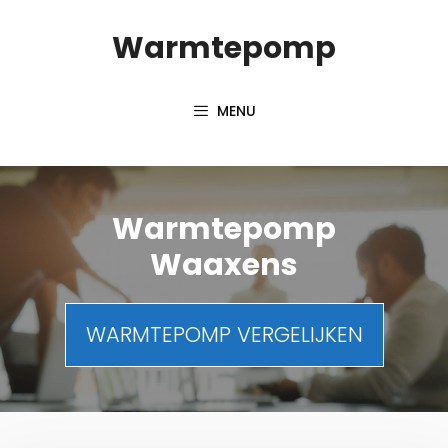
Spring
Warmtepomp
naar
inhoud
MENU
Warmtepomp
Waaxens
WARMTEPOMP VERGELIJKEN