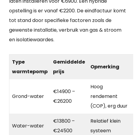
laten installeren voor €6900. Een hybride
opstelling is er vanaf €2200. De eindfactuur komt
tot stand door specifieke factoren zoals de
gewenste installatie, verbruik van gas & stroom
en isolatiewaardes.
Type
Gemiddelde
Opmerking
warmtepomp
prijs
Hoog
€14900 –
Grond-water
rendement
€26200
(COP), erg duur
€13800 –
Relatief klein
Water-water
€24500
systeem