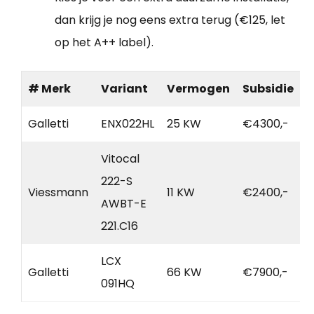
dan krijg je nog eens extra terug (€125, let
op het A++ label).
# Merk
Variant
Vermogen
Subsidie
Galletti
ENX022HL
25 KW
€4300,-
Vitocal
222-S
Viessmann
11 KW
€2400,-
AWBT-E
221.C16
LCX
Galletti
66 KW
€7900,-
091HQ