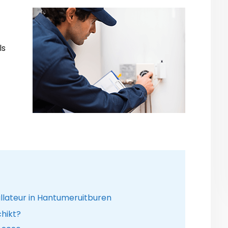
ls
lateur in Hantumeruitburen
hikt?