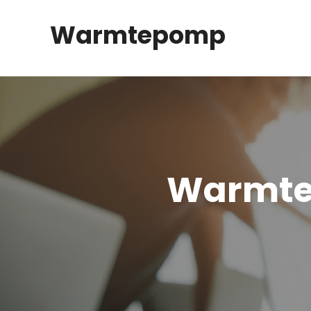
Spring
Warmtepomp
naar
inhoud
Warmte