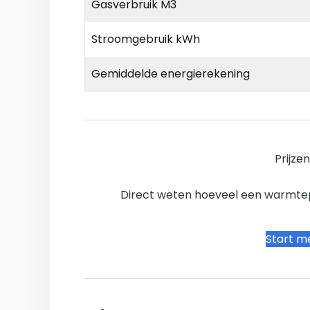
Gasverbruik M3
Stroomgebruik kWh
Gemiddelde energierekening
Prijze
Direct weten hoeveel een warmtepo
Start me