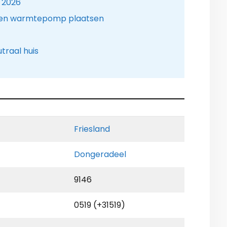
 2026
een warmtepomp plaatsen
traal huis
Friesland
Dongeradeel
9146
0519 (+31519)