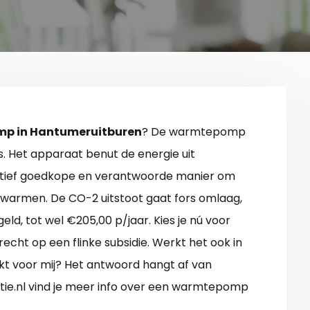
p in Hantumeruitburen
? De warmtepomp
s. Het apparaat benut de energie uit
elatief goedkope en verantwoorde manier om
warmen. De CO-2 uitstoot gaat fors omlaag,
ld, tot wel €205,00 p/jaar. Kies je nú voor
echt op een flinke subsidie. Werkt het ook in
hikt voor mij? Het antwoord hangt af van
ie.nl vind je meer info over een warmtepomp