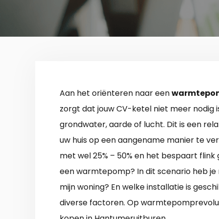
Aan het oriënteren naar een
warmtepom
zorgt dat jouw CV-ketel niet meer nodig i
grondwater, aarde of lucht. Dit is een r
uw huis op een aangename manier te ver
met wel 25% – 50% en het bespaart flink ge
een warmtepomp? In dit scenario heb je r
mijn woning? En welke installatie is gesc
diverse factoren. Op warmtepomprevolut
kopen in Hantumeruitburen.