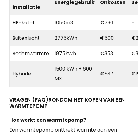
Energiegebruik
Onkosten
Be
installatie
HR-ketel
1050m3
€736
–
Buitenlucht
2775kWh
€500
€2
Bodemwarmte
1875kWh
€353
€3
1500 kWh + 600
Hybride
€537
€1
M3
VRAGEN (FAQ)RONDOM HET KOPEN VAN EEN
WARMTEPOMP
Hoe werkt een warmtepomp?
Een warmtepomp onttrekt warmte aan een