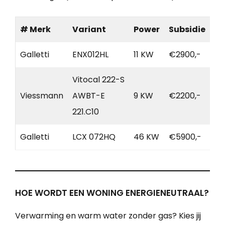
# Merk
Variant
Power
Subsidie
Galletti
ENX012HL
11 KW
€2900,-
Vitocal 222-S
Viessmann
AWBT-E
9 KW
€2200,-
221.C10
Galletti
LCX 072HQ
46 KW
€5900,-
HOE WORDT EEN WONING ENERGIENEUTRAAL?
Verwarming en warm water zonder gas? Kies jij