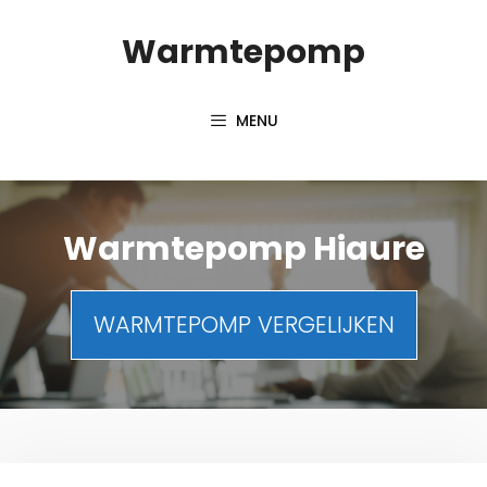
Spring
Warmtepomp
naar
inhoud
MENU
Warmtepomp Hiaure
WARMTEPOMP VERGELIJKEN