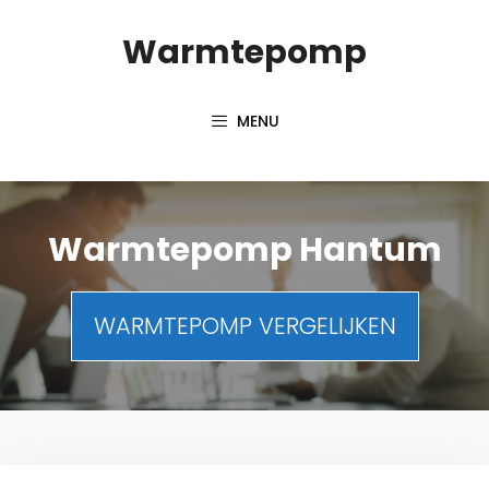
Spring
Warmtepomp
naar
inhoud
MENU
Warmtepomp Hantum
WARMTEPOMP VERGELIJKEN