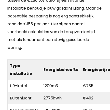
tussen de €280 tot €310. Bij een hybride
installatie behoud je jouw gasaansluiting. Maar de
potentiële besparing is nog erg aantrekkelijk,
rond de €155 per jaar. Hierbij een aantal
voorbeeld calculaties van de terugverdientijd
met als fundament een stevig geïsoleerde
woning:
Type
Energiebehoefte
Energieprijz
installatie
HR-ketel
1200m3
€735
Buitenlucht
2775kWh
€492