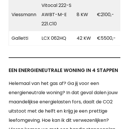
Vitocal 222-S
Viessmann
AWBT-M-E
8 KW
€2100,-
221.C10
Galletti
LCX 062HQ
42 KW
€5500,-
EEN ENERGIENEUTRALE WONING IN 4 STAPPEN
Helemaal van het gas af? Ga jij voor een
energieneutrale woning? In dat geval dalen jouw
maandelijkse energielasten fors, daalt de CO2
uitstoot met de helft en krijg je een prettige
leefomgeving. Hoe kan ik dit verwezenlijken?