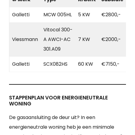
Galletti
MCW 005HL
5 KW
€2800,-
Vitocal 300-
Viessmann
A AWCI-AC
7 KW
€2000,-
301.A09
Galletti
SCX082HS
60 KW
€7150,-
STAPPENPLAN VOOR ENERGIENEUTRALE
WONING
De gasaansluiting de deur uit? In een
energieneutrale woning heb je een minimale