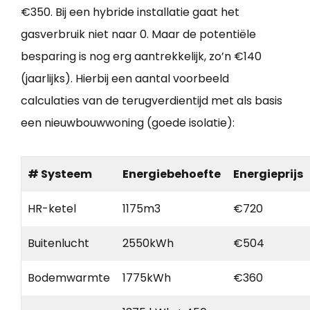
€350. Bij een hybride installatie gaat het
gasverbruik niet naar 0. Maar de potentiële
besparing is nog erg aantrekkelijk, zo’n €140
(jaarlijks). Hierbij een aantal voorbeeld
calculaties van de terugverdientijd met als basis
een nieuwbouwwoning (goede isolatie):
# Systeem
Energiebehoefte
Energieprijs
HR-ketel
1175m3
€720
Buitenlucht
2550kWh
€504
Bodemwarmte
1775kWh
€360