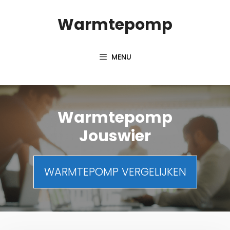
Spring
Warmtepomp
naar
inhoud
MENU
Warmtepomp
Jouswier
WARMTEPOMP VERGELIJKEN